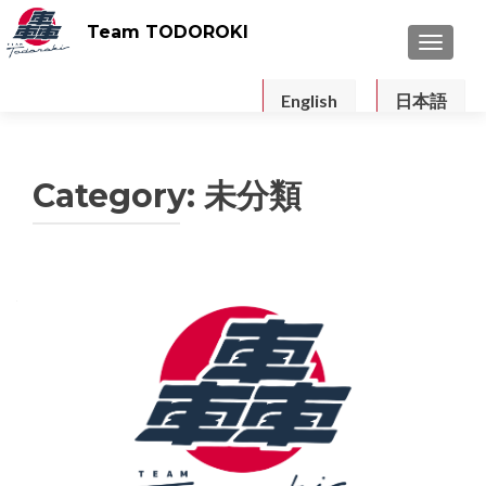
Team TODOROKI
TOGGLE
English
日本語
Category: 未分類