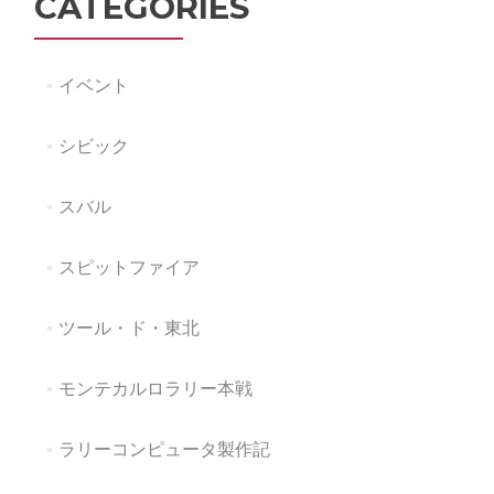
CATEGORIES
告
イベント
シビック
スバル
スピットファイア
ツール・ド・東北
モンテカルロラリー本戦
ラリーコンピュータ製作記