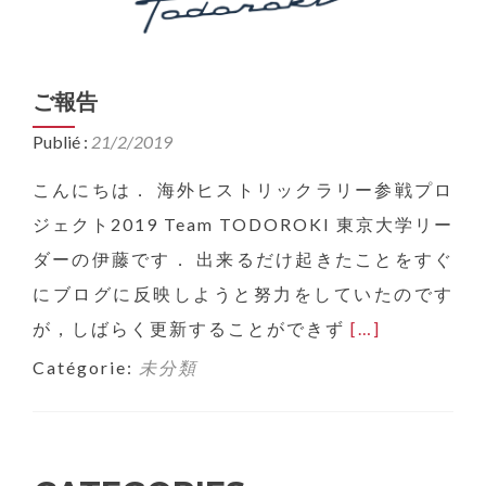
ご報告
Publié :
21/2/2019
こんにちは． 海外ヒストリックラリー参戦プロ
ジェクト2019 Team TODOROKI 東京大学リー
ダーの伊藤です． 出来るだけ起きたことをすぐ
にブログに反映しようと努力をしていたのです
Read
が，しばらく更新することができず
[…]
more
Catégorie:
未分類
about
ご
報