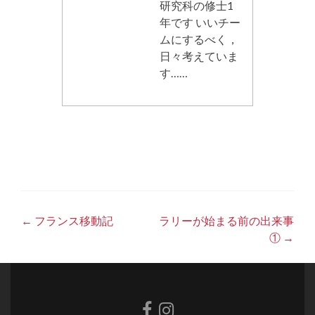
研究科の修士1
年です いいチー
ムにするべく，
日々考えていま
す……
Post
←
フランス移動記
ラリーが始まる前の出来事
①
→
navigation
Facebook
Instagram