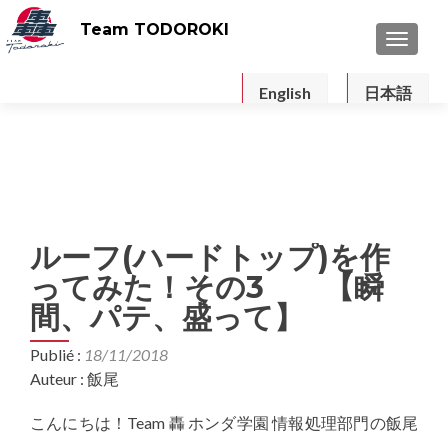
Team TODOROKI
TOGGLE
English
日本語
ルーフ(ハードトップ)を作
ってみた！その3 【瞬
間、パテ、盛って】
Publié :
18/11/2018
Auteur : 飯尾
こんにちは！Team 轟 ホンダ学園 情報処理部門の飯尾