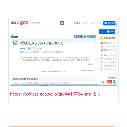
https://oshiete.goo.ne.jp/qa/4419784.html
より