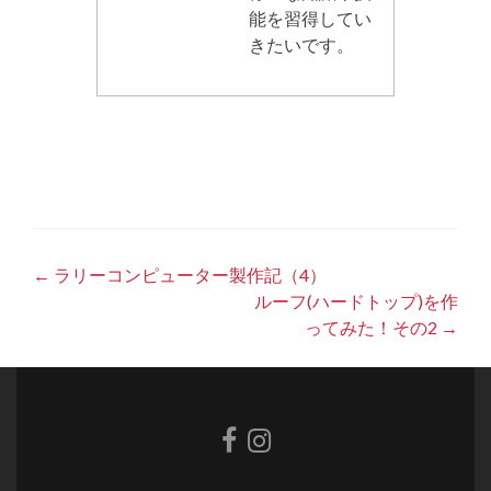
能を習得してい
きたいです。
Post
←
ラリーコンピューター製作記（4）
ルーフ(ハードトップ)を作
navigation
ってみた！その2
→
Facebook
Instagram
link
link