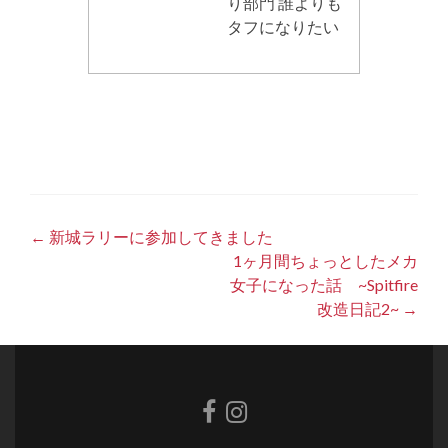
り部門 誰よりも
タフになりたい
Post
←
新城ラリーに参加してきました
1ヶ月間ちょっとしたメカ
navigation
女子になった話 ~Spitfire
改造日記2~
→
Facebook
Instagram
link
link