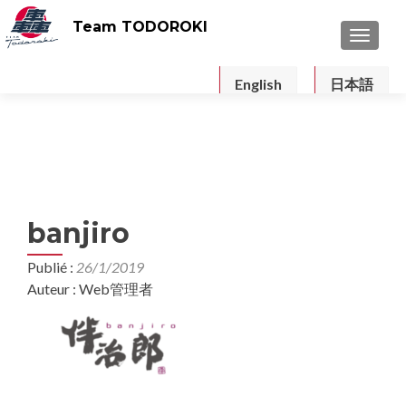
Team TODOROKI
TOGGLE
English
日本語
banjiro
Publié :
26/1/2019
Auteur : Web管理者