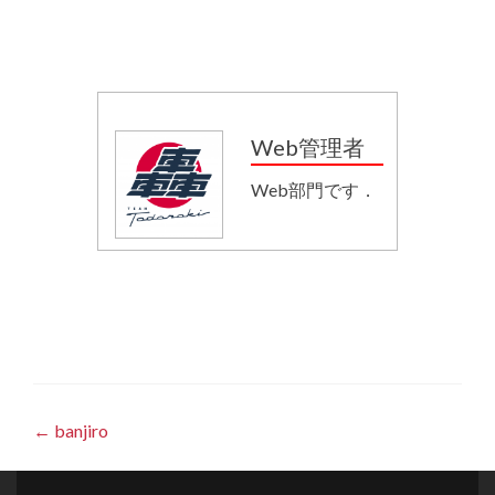
Web管理者
Web部門です．
Post
←
banjiro
navigation